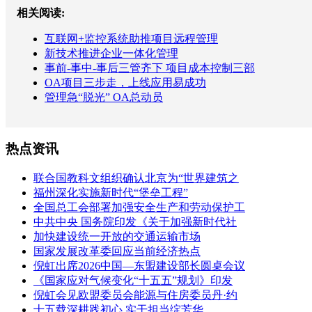
相关阅读:
互联网+监控系统助推项目远程管理
新技术推进企业一体化管理
事前-事中-事后三管齐下 项目成本控制三部
OA项目三步走，上线应用易成功
管理急“脱光” OA总动员
热点资讯
联合国教科文组织确认北京为“世界建筑之
福州深化实施新时代“堡垒工程”
全国总工会部署加强安全生产和劳动保护工
中共中央 国务院印发《关于加强新时代社
加快建设统一开放的交通运输市场
国家发展改革委回应当前经济热点
倪虹出席2026中国—东盟建设部长圆桌会议
《国家应对气候变化“十五五”规划》印发
倪虹会见欧盟委员会能源与住房委员丹·约
十五载深耕践初心 实干担当绽芳华