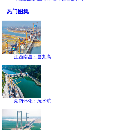
热门图集
江西南昌：昌九高
湖南怀化：沅水航