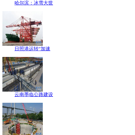
哈尔滨：冰雪大世
日照港运转“加速
云南墨临公路建设