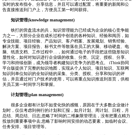
实时的发布指令、分享信息，并且可以通过配置，将重要的新闻和公
告直接推送到门户上，方便员工第一时间获得。
知识管理(knowledge management)
铁打的营盘流水的兵，知识管理能力已经成为企业的核心竞争能
力之一，大部分企业在成长过程中创造的各种知识、经验和阅历，如
专业技能、项目经验、产品知识、客户档案、发展规划、销售经验、
解决方案、项目报告、标书文件等散落在员工的大脑、移动硬盘、电
脑、纸质文档、工作过程中…，如何通过电子的手段把这些隐形知识
显性化，如何对知识进行企业级的收集、分类、沉淀、授权、分享、
学习和持续创新，成为领导者构建知识竞争力的思考点。 iThink协同
平台版提供了完整的知识地图，实现从个人知识、项目知识、互联网
知识到单位知识的全知识链的采集、分类、授权、分享和知识的评
估，并且通过对门户技术的使用，可以将重点知识推送到首页，供相
关员工第一时间学习和掌握。
计划管理(plan management)
很多企业都有计划不如变化快的感慨，原因在于大多数企业做计
划时，仅仅考虑到例行的计划和汇报，如月计划、周计划、日程，月
总结、周总结、日志;忽略了时间的二维象限管理法，没有把重点精力
投放到重要事项中去;忽略了影响时间安排的动态要素，如临时会议、
任务安排、项目管理等。