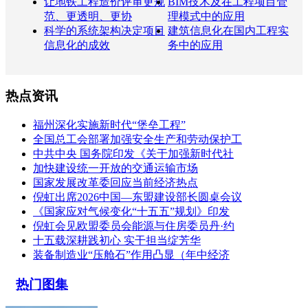
让地铁工程造价评审更规
BIM技术及在工程项目管
范、更透明、更协
理模式中的应用
科学的系统架构决定项目
建筑信息化在国内工程实
信息化的成效
务中的应用
热点资讯
福州深化实施新时代“堡垒工程”
全国总工会部署加强安全生产和劳动保护工
中共中央 国务院印发《关于加强新时代社
加快建设统一开放的交通运输市场
国家发展改革委回应当前经济热点
倪虹出席2026中国—东盟建设部长圆桌会议
《国家应对气候变化“十五五”规划》印发
倪虹会见欧盟委员会能源与住房委员丹·约
十五载深耕践初心 实干担当绽芳华
装备制造业“压舱石”作用凸显（年中经济
热门图集