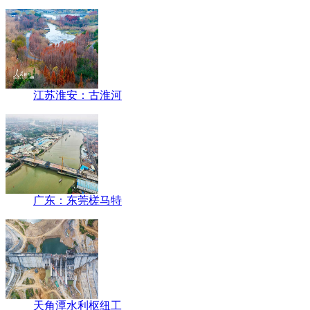
江苏淮安：古淮河
广东：东莞槎马特
天角潭水利枢纽工