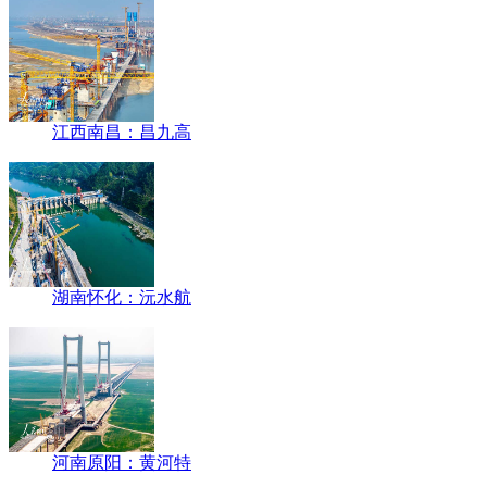
江西南昌：昌九高
湖南怀化：沅水航
河南原阳：黄河特