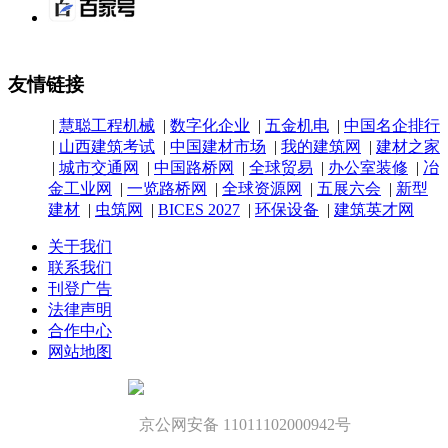
友情链接
|
慧聪工程机械
|
数字化企业
|
五金机电
|
中国名企排行
|
山西建筑考试
|
中国建材市场
|
我的建筑网
|
建材之家
|
城市交通网
|
中国路桥网
|
全球贸易
|
办公室装修
|
冶
金工业网
|
一览路桥网
|
全球资源网
|
五展六会
|
新型
建材
|
虫筑网
|
BICES 2027
|
环保设备
|
建筑英才网
关于我们
联系我们
刊登广告
法律声明
合作中心
网站地图
京公网安备 11011102000942号