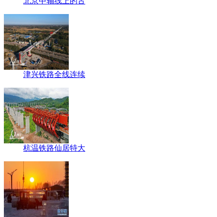
北京中轴线上的古
津兴铁路全线连续
杭温铁路仙居特大